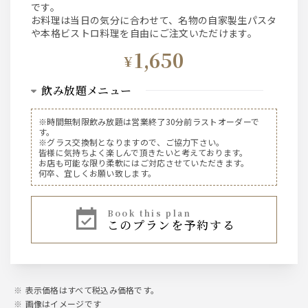
です。
お料理は当日の気分に合わせて、名物の自家製生パスタ
や本格ビストロ料理を自由にご注文いただけます。
1,650
¥
飲み放題メニュー
ビール
※時間無制限飲み放題は営業終了30分前ラストオーダーで
す。
SUNTORY 金麦
※グラス交換制となりますので、ご協力下さい。
皆様に気持ちよく楽しんで頂きたいと考えております。
※プレミアムモルツに変更
お店も可能な限り柔軟にはご対応させていただきます。
+300円
何卒、宜しくお願い致します。
ウィスキー
book this plan
このプランを予約する
SUNTORYハイボール・ジンジャーハイボール・コークハイ
ボール
サワー
表示価格はすべて税込み価格です。
・超炭酸レモンサワー
・トマトサワー
画像はイメージです