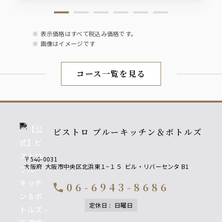
ワイン
グラスワイン
【白】ボノス/チリ辛口（ソーヴィニョンブラン100%）
【赤】ボノス/チリ ミディアムボディ（カベルネソーヴィニ
表示価格はすべて税込み価格です。
ヨン100%）
画像はイメージです
自家製サングリア
コース一覧を見る
・赤
・白
ビストロ ブルーキッチン＆ボトルズ
〒540-0031
大阪府
大阪市中央区北浜東１−１５
ビル・リバーセンタ B1
06-6943-8686
call
定休日
:
日曜日