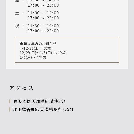
17
:
00
~
23
:
00
土
:
11
:
30
~
14
:
00
17
:
00
~
23
:
00
祝
:
11
:
30
~
14
:
00
17
:
00
~
23
:
00
◆年末年始のお知らせ
〜12/28(土)：営業
12/29(日)～1/5(日)：お休み
1/6(月)〜：営業
アクセス
京阪本線 天満橋駅 徒歩3分
地下鉄谷町線 天満橋駅 徒歩5分