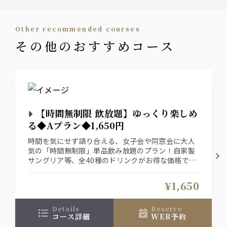
・グレープフルーツサワー
カクテル
other recommended courses
その他のおすすめコース
カシスソーダ・カシスオレンジ・カシスグレープフルー
ツ・カシスウーロン
ピーチソーダ・ピーチオレンジ・ピーチグレープフルー
ツ・ピーチウーロン
梅酒
南高梅酒（ロック、水割、お湯割、ソーダ割、烏龍茶割）
【時間無制限 飲放題】ゆっくり楽しめ
る◆Aプラン◆1,650円
焼酎
時間を気にせず語り合える、女子会や同窓会に大人
大隅（麦・芋）
気の「時間無制限」単品飲み放題のプラン！自家製
※ロック・水割り・お茶割り・ソーダ割り・お湯割り各種
サングリア等、全40種のドリンクがお得な価格で飲
み放題です。
お料理は当日の気分に合わせて、名物の自家製生パ
ソフトドリンク
¥1,650
スタや本格ビストロ料理を自由にご注文いただけま
烏龍茶・ジャスミン茶・オレンジジュース・グレープフル
す。
ーツジュース・コーラ・ジンジャーエール
details
reserve
コース詳細
WEB予約