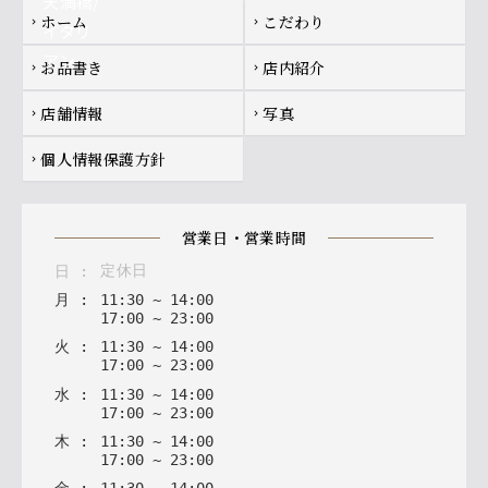
Footer navigation
ホーム
こだわり
chevron_right
chevron_right
お品書き
店内紹介
chevron_right
chevron_right
店舗情報
写真
chevron_right
chevron_right
個人情報保護方針
chevron_right
営業日・営業時間
定休日
日
:
月
:
11
:
30
~
14
:
00
17
:
00
~
23
:
00
火
:
11
:
30
~
14
:
00
17
:
00
~
23
:
00
水
:
11
:
30
~
14
:
00
17
:
00
~
23
:
00
木
:
11
:
30
~
14
:
00
17
:
00
~
23
:
00
金
:
11
:
30
~
14
:
00