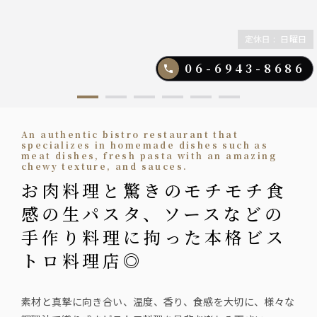
定休日
:
日曜日
06-6943-8686
An authentic bistro restaurant that
specializes in homemade dishes such as
meat dishes, fresh pasta with an amazing
chewy texture, and sauces.
お肉料理と驚きのモチモチ食
感の生パスタ、ソースなどの
手作り料理に拘った本格ビス
トロ料理店◎
素材と真摯に向き合い、温度、香り、食感を大切に、様々な