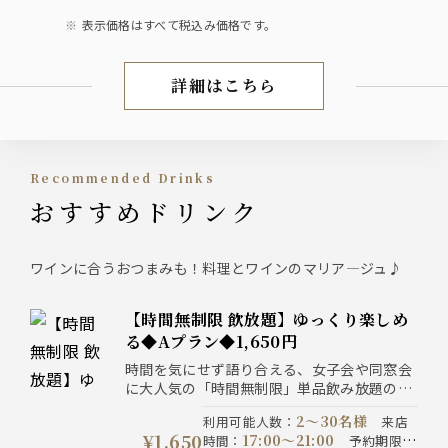
表示価格はすべて税込み価格です。
詳細はこちら
宴会コース
Recommended Drinks
おすすめドリンク
ワインに合うおつまみも！料理とワインのマリア―ジュ♪
【時間無制限 飲放題】ゆっくり楽しめ
る◆Aプラン◆1,650円
時間を気にせず語り合える、女子会や同窓会
に大人気の「時間無制限」単品飲み放題のプ
ラン！自家製サングリア等、全40種のドリン
2〜30名様
利用可能人数
：
来店
クがお得な価格で飲み放題です。
¥1,650
17:00〜21:00
時間
：
予約期限
：
お料理は当日の気分に合わせて、名物の自家