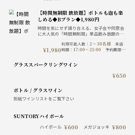
19:00までにご予約ください
コ
製生パスタや本格ビストロ料理を自由にご注
通年
ース開催期間
：
注意事項
：
文いただけます。
【時間無制限 飲放題】ボトルも泡も楽
土曜祝日のご予約は2日前にご予
しめる◆Bプラン◆1,980円
約をお願い致します。 当店はサ
ービス料、テーブルチャージ等は
時間を気にせず語り合える、女子会や同窓会
頂きません。 2名様からお承り
に大人気の「時間無制限」単品飲み放題のプ
ます。 時間無制限飲み放題は営
ラン！自家製サングリア等のドリンク、さら
業終了30分前ラストオーダーで
2〜30名様
利用可能人数
：
来店
にボトルワインもスパークリングも飲み放題
¥1,980
す。 グラス交換制となりますの
17:00〜21:00
時間
：
予約期限
：
なワンランク上のプランです。
で、ご協力下さい。
19:00までにご予約ください
コ
お料理は当日の気分に合わせて、名物の自家
通年
ース開催期間
：
注意事項
：
製生パスタや本格ビストロ料理を自由にご注
グラススパークリングワイン
土曜祝日のご予約は2日前にご予
文いただけます。
約をお願い致します。 当店はサ
¥650
ービス料、テーブルチャージ等
は頂きません。 2名様からお承
ります。 時間無制限飲み放題は
ボトル / グラスワイン
営業終了30分前ラストオーダー
別紙ワインリストをご覧下さい
です。 グラス交換制となります
ので、ご協力下さい。
SUNTORYハイボール
¥600
¥800
ハイボール
メガジョッキ