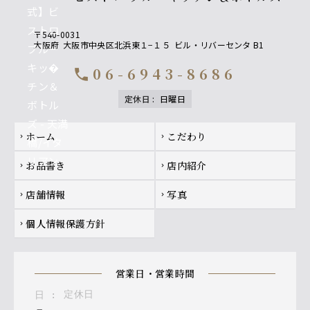
〒540-0031
大阪府
大阪市中央区北浜東１−１５
ビル・リバーセンタ B1
06-6943-8686
call
定休日
:
日曜日
Footer navigation
ホーム
こだわり
chevron_right
chevron_right
お品書き
店内紹介
chevron_right
chevron_right
店舗情報
写真
chevron_right
chevron_right
個人情報保護方針
chevron_right
営業日・営業時間
定休日
日
: