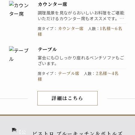
カウンター席
調理風景を見ながらおいしいお料理をご堪能
いただけるカウンター席もオススメです。少
人数のお客様のご利用にも最適です。
カウンター席
1名様〜6名
席タイプ
：
人数
：
様
テーブル
宴会にも◎しっかり座れるベンチソファもご
ざいます。
テーブル席
2名様〜4名
席タイプ
：
人数
：
様
詳細はこちら
店内紹介
ビストロ ブルーキッチン＆ボトルズ